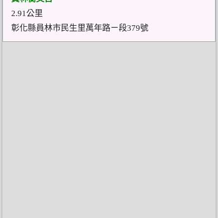
2.91公里
彰化縣員林市民生里萬年路ㄧ段379號