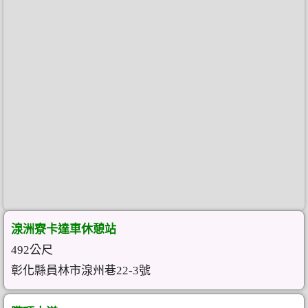
湶洲寮卡達車休憩站
492公尺
彰化縣員林市湶州巷22-3號