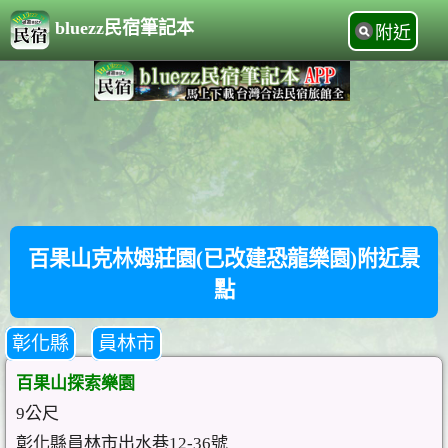
bluezz民宿筆記本
附近
百果山克林姆莊園(已改建恐龍樂園)附近景
點
彰化縣
員林市
百果山探索樂園
9公尺
彰化縣員林市出水巷12-36號