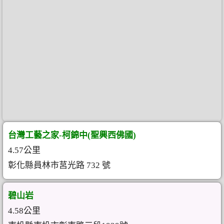
台灣工藝之家-柯錦中(聖興西佛國)
4.57公里
彰化縣員林市莒光路 732 號
碧山岩
4.58公里