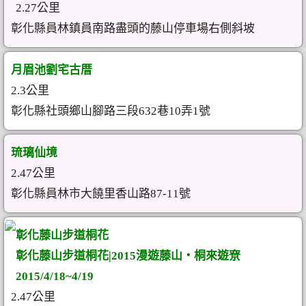
2.27公里
彰化縣員林鎮員南路盡頭的藤山停車場右側斜坡
月眉池劉宅古厝
2.3公里
彰化縣社頭鄉山腳路三段632巷10弄1號
琉璃仙境
2.47公里
彰化縣員林市大饒里香山路87-11號
彰化藤山步道桐花
彰化藤山步道桐花|2015漫遊藤山‧桐來遊尞
2015/4/18~4/19
2.47公里