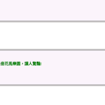
一座花馬樂園，讓人驚豔!