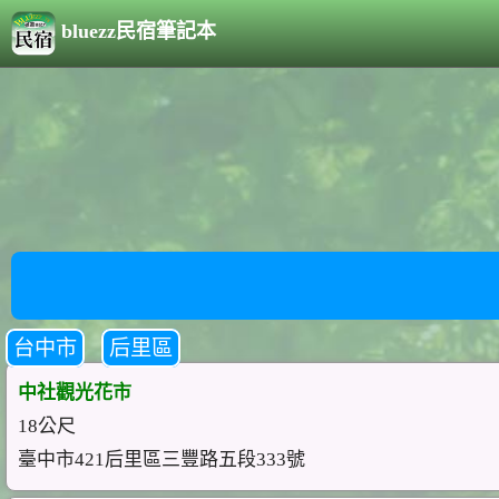
bluezz民宿筆記本
台中市
后里區
中社觀光花市
18公尺
臺中市421后里區三豐路五段333號