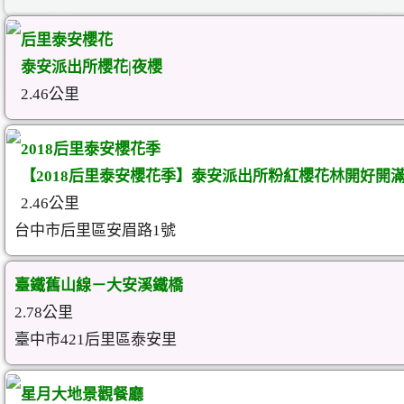
后里泰安櫻花
泰安派出所櫻花|夜櫻
2.46公里
2018后里泰安櫻花季
【2018后里泰安櫻花季】泰安派出所粉紅櫻花林開好開滿
2.46公里
台中市后里區安眉路1號
臺鐵舊山線－大安溪鐵橋
2.78公里
臺中市421后里區泰安里
星月大地景觀餐廳