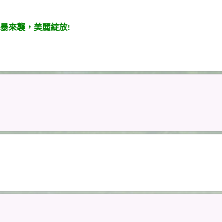
暴來襲，美麗綻放!