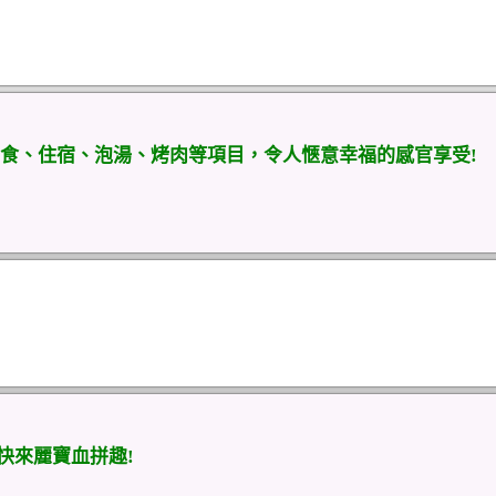
食、住宿、泡湯、烤肉等項目，令人愜意幸福的感官享受!
，快來麗寶血拼趣!