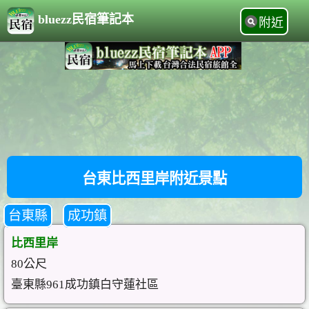
bluezz民宿筆記本
附近
台東比西里岸附近景點
台東縣
成功鎮
比西里岸
80公尺
臺東縣961成功鎮白守蓮社區