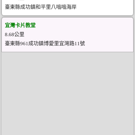
臺東縣成功鎮和平里八嗡嗡海岸
宜灣卡片教堂
8.68公里
臺東縣961成功鎮博愛里宜灣路11號