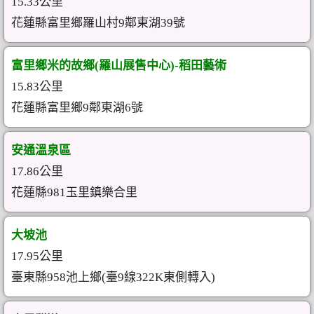
15.33公里
花蓮縣富里鄉羅山村9鄰東湖39號
富里鄉米的故鄉(羅山展售中心)-稻田藝術
15.83公里
花蓮縣富里鄉9鄰東湖6號
安通溫泉區
17.86公里
花蓮縣981玉里鎮樂合里
大坡池
17.95公里
臺東縣958池上鄉(臺9線322K東側轉入)