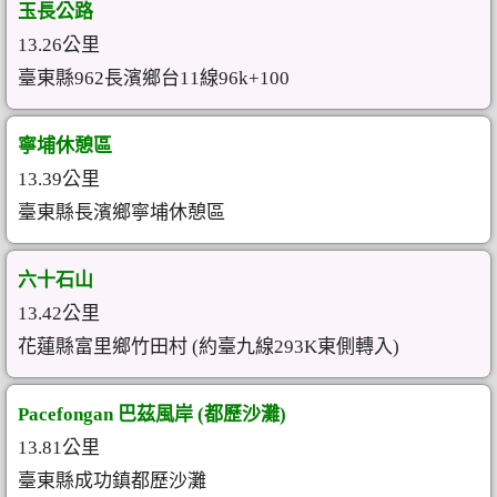
玉長公路
13.26公里
臺東縣962長濱鄉台11線96k+100
寧埔休憩區
13.39公里
臺東縣長濱鄉寧埔休憩區
六十石山
13.42公里
花蓮縣富里鄉竹田村 (約臺九線293K東側轉入)
Pacefongan 巴茲風岸 (都歷沙灘)
13.81公里
臺東縣成功鎮都歷沙灘