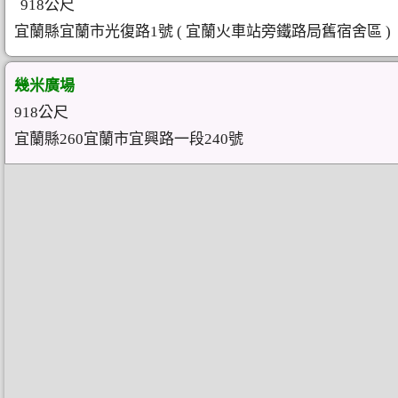
918公尺
宜蘭縣宜蘭市光復路1號 ( 宜蘭火車站旁鐵路局舊宿舍區 )
幾米廣場
918公尺
宜蘭縣260宜蘭市宜興路一段240號