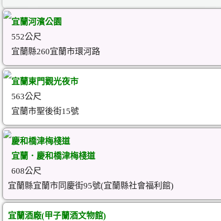
宜蘭河濱公園
552公尺
宜蘭縣260宜蘭市環河路
宜蘭東門觀光夜市
563公尺
宜蘭市聖後街15號
慶和橋津梅棧道
宜蘭．慶和橋津梅棧道
608公尺
宜蘭縣宜蘭市同慶街95號(宜蘭縣社會福利館)
宜蘭酒廠(甲子蘭酒文物館)