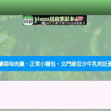
蘭蒜味肉羹、正常小籠包、北門綠豆沙牛乳附近