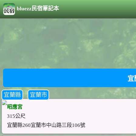
bluezz民宿筆記本
宜
宜蘭縣
宜蘭市
昭應宮
315公尺
宜蘭縣260宜蘭市中山路三段106號