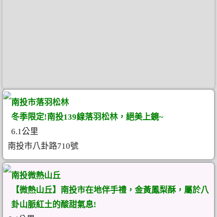
南投市落羽松林
冬季限定!南投139線落羽松林，絕美上鏡~
6.1公里
南投市八卦路710號
南投微熱山丘
【微熱山丘】南投市在地伴手禮，金黃鳳梨酥，屬於八
卦山脈紅土的酸甜氣息!