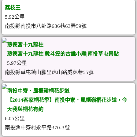
荔枝王
5.92公里
南投縣南投市八卦路686巷63弄59號
慈德宮十九龍柱
慈德宮十九龍柱|戴斗笠的古錐小廟|南投草屯景點
5.97公里
南投縣草屯鎮山腳里虎山路威虎巷55號
南投中寮．風櫃嶺桐花步道
【2014客家桐花季】南投中寮．風櫃嶺桐花步道，今
天我與桐花有約
6.05公里
南投縣中寮村永平路370-3號