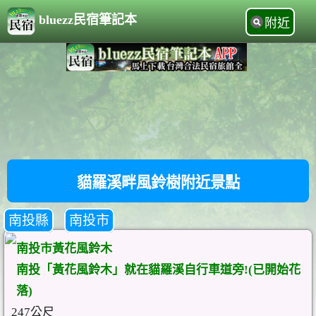
bluezz民宿筆記本
附近
貓羅溪畔風鈴樹附近景點
南投縣
南投市
南投市黃花風鈴木
南投「黃花風鈴木」就在貓羅溪自行車道旁!(已開始花
落)
247公尺