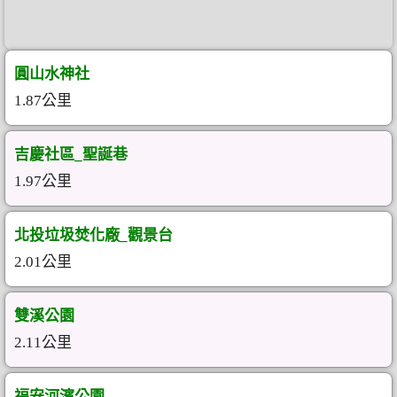
圓山水神社
1.87公里
吉慶社區_聖誕巷
1.97公里
北投垃圾焚化廠_觀景台
2.01公里
雙溪公園
2.11公里
福安河濱公園