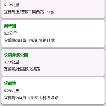
6.12公里
宜蘭縣五結鄉三興西路171號
蜊埤湖
6.2公里
宜蘭縣264員山鄉蜊埤路11號
永鎮海濱公園
6.23公里
宜蘭縣壯圍鄉永鎮路
望龍埤
6.29公里
宜蘭縣264員山鄉枕山村坡城路