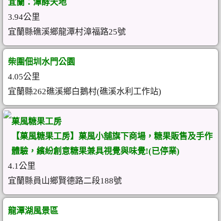
宜蘭：潭酵天地
3.94公里
宜蘭縣礁溪鄉龍潭村漳福路25號
柴圍佃圳水門公園
4.05公里
宜蘭縣262礁溪鄉白鵝村(礁溪水利工作站)
菓風糖果工房
【菓風糖果工房】菓風小舖旗下商場，糖果販售及手作
體驗，繽紛創意糖果兼具視覺與味覺!(已停業)
4.1公里
宜蘭縣員山鄉賢德路二段188號
龍潭湖風景區