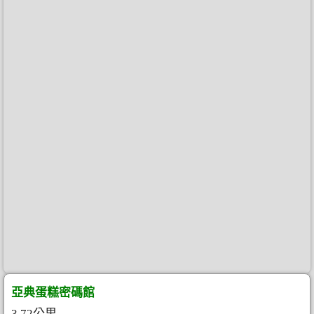
亞典蛋糕密碼館
3.72公里