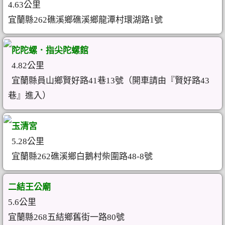
4.63公里
宜蘭縣262礁溪鄉礁溪鄉龍潭村環湖路1號
陀陀螺．指尖陀螺館
4.82公里
宜蘭縣員山鄉賢好路41巷13號（開車請由『賢好路43
巷』進入）
玉清宮
5.28公里
宜蘭縣262礁溪鄉白鵝村柴圍路48-8號
二結王公廟
5.6公里
宜蘭縣268五結鄉舊街一路80號