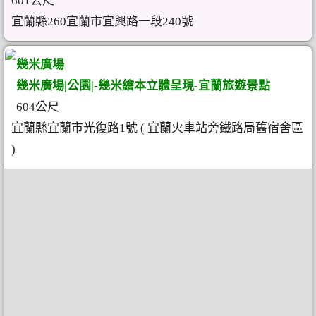
601公尺
宜蘭縣260宜蘭市宜興路一段240號
幾米廣場
幾米廣場|公園|-幾米繪本立體呈現-宜蘭旅遊景點
604公尺
宜蘭縣宜蘭市光復路1號 ( 宜蘭火車站旁鐵路局舊宿舍區
)