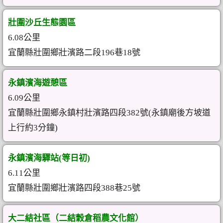
壯圍沙丘生態園區
6.08公里
宜蘭縣壯圍鄉壯濱路二段196巷18號
永鎮濱海遊憩區
6.09公里
宜蘭縣壯圍鄉永鎮村壯濱路四段382號(永鎮廟後方坡道
上行約3分鐘)
永鎮濱海驛站(等日初)
6.11公里
宜蘭縣壯圍鄉壯濱路四段388巷25號
大二結社區（二結穀倉稻農文化館）