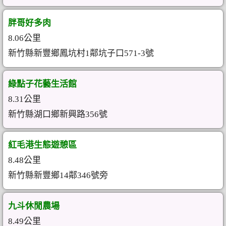
胖哥好多肉
8.06公里
新竹縣新豐鄉鳳坑村1鄰坑子口571-3號
綠點子花藝生活館
8.31公里
新竹縣湖口鄉新興路356號
紅毛港生態遊憩區
8.48公里
新竹縣新豐鄉14鄰346號旁
九斗休閒農場
8.49公里