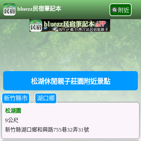
bluezz民宿筆記本
附近
松湖休閒親子莊園附近景點
新竹縣市
湖口鄉
松湖園
9公尺
新竹縣湖口鄉和興路755巷32弄31號