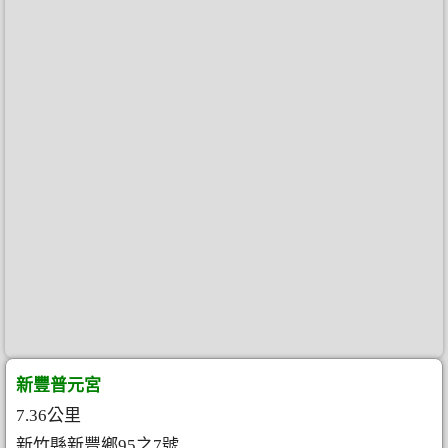
新豐普元宮
7.36公里
新竹縣新豐鄉95之7號