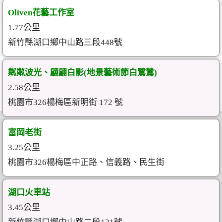
Oliven花藝工作室
1.77公里
新竹縣湖口鄉中山路三段448號
粼粼波光、翩翩白影(地景藝術節白鷺鷥)
2.58公里
桃園市326楊梅區新明街 172 號
富岡老街
3.25公里
桃園市326楊梅區中正路、信義路、民生街
湖口火車站
3.45公里