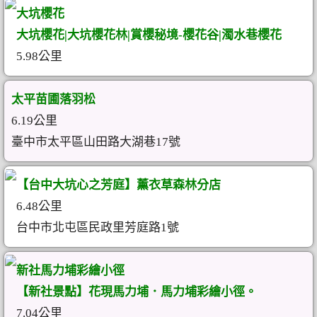
大坑櫻花
大坑櫻花|大坑櫻花林|賞櫻秘境-櫻花谷|濁水巷櫻花
5.98公里
太平苗圃落羽松
6.19公里
臺中市太平區山田路大湖巷17號
【台中大坑心之芳庭】薰衣草森林分店
6.48公里
台中市北屯區民政里芳庭路1號
新社馬力埔彩繪小徑
【新社景點】花現馬力埔．馬力埔彩繪小徑。
7.04公里