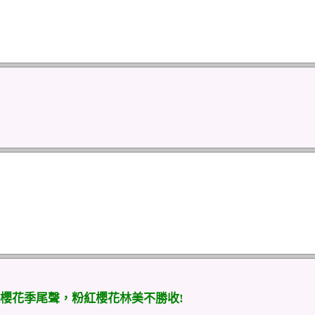
櫻花季尾聲，粉紅櫻花林美不勝收!