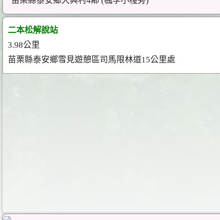
苗栗縣泰安鄉大興村4鄰 (楓李小棧旁)
二本松解說站
3.98公里
苗栗縣泰安鄉雪見遊憩區司馬限林道15公里處