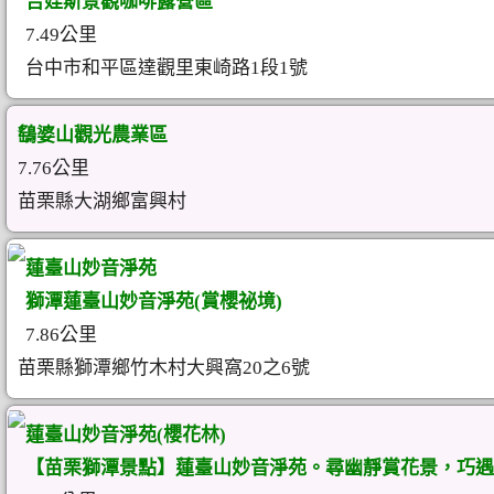
吉娃斯景觀咖啡露營區
7.49公里
台中市和平區達觀里東崎路1段1號
鷂婆山觀光農業區
7.76公里
苗栗縣大湖鄉富興村
蓮臺山妙音淨苑
獅潭蓮臺山妙音淨苑(賞櫻祕境)
7.86公里
苗栗縣獅潭鄉竹木村大興窩20之6號
蓮臺山妙音淨苑(櫻花林)
【苗栗獅潭景點】蓮臺山妙音淨苑。尋幽靜賞花景，巧遇