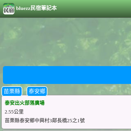
bluezz民宿筆記本
苗栗縣
泰安鄉
泰安出火部落廣場
2.55公里
苗栗縣泰安鄉中興村3鄰長橋25之1號