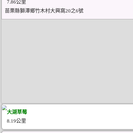
7.86公里
苗栗縣獅潭鄉竹木村大興窩20之6號
大湖草莓
8.19公里