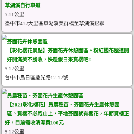
草湖溪自行車道
5.11公里
臺中市412大里區草湖溪美群橋至草湖溪銀聯
芬園花卉休憩園區
【彰化櫻花景點】芬園花卉休憩園區。粉紅櫻花隧道開
好開滿美不勝收，快趁假日來賞櫻吧!!
5.12公里
台中市烏日區慶光路12-12號
員農種苗．芬園花卉生產休憩園區
【2021彰化櫻花】員農種苗．芬園花卉生產休憩園
區。賞櫻不必跑山上，平地芬園就有櫻花，年節賞櫻正
好，目前需收清潔費100元
5.12公里