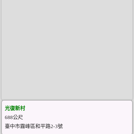
光復新村
688公尺
臺中市霧峰區和平路2-3號