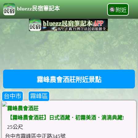
bluezz民宿筆記本
附近
霧峰農會酒莊附近景點
台中市
霧峰區
霧峰農會酒莊
【霧峰農會酒莊】日式酒藏．初霧美酒．滴滴典藏!
25公尺
台中市霧峰區中正路345號