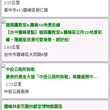
2.55公里
臺中市413霧峰區樹仁路
貓頭鷹教堂&霧峰3D地景彩繪
【台中霧峰景點】貓頭鷹教堂&霧峰區公所3D地景彩
繪。隱藏版浪漫可愛場景，超好拍!
2.63公里
台中市霧峰區大同路8號
中投公路阿勃勒
最美的黃金大道「中投公路阿勃勒」美麗盛開中…
2.72公里
中投公路兩側
霧峰林家花園林獻堂博物館園區