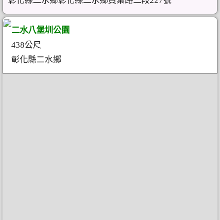
彰化縣二水鄉彰化縣二水鄉員集路二段227號
二水八堡圳公園
438公尺
彰化縣二水鄉