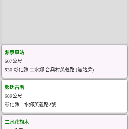
源泉車站
607公尺
530 彰化縣 二水鄉 合興村英義路 (無站房)
鄭氏古厝
689公尺
彰化縣二水鄉英義路2號
二水花旗木