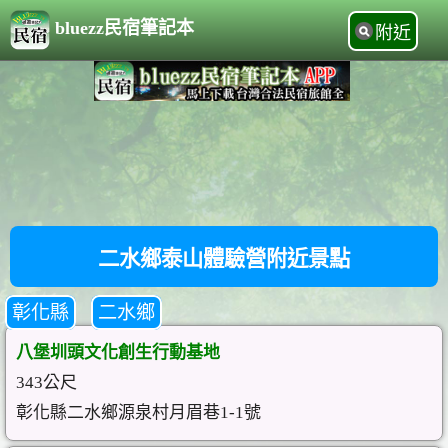
bluezz民宿筆記本
附近
二水鄉泰山體驗營附近景點
彰化縣
二水鄉
八堡圳頭文化創生行動基地
343公尺
彰化縣二水鄉源泉村月眉巷1-1號