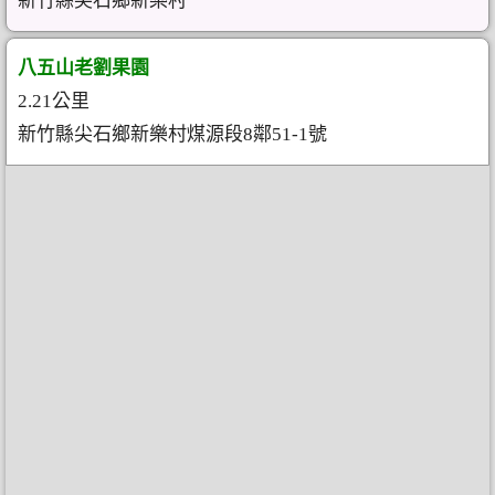
新竹縣尖石鄉新樂村
八五山老劉果園
2.21公里
新竹縣尖石鄉新樂村煤源段8鄰51-1號