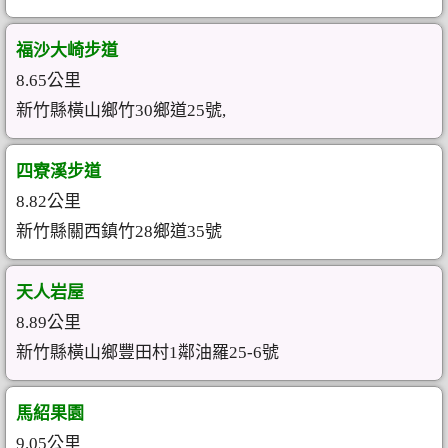
福沙大崎步道
8.65公里
新竹縣橫山鄉竹30鄉道25號,
四寮溪步道
8.82公里
新竹縣關西鎮竹28鄉道35號
天人岩屋
8.89公里
新竹縣橫山鄉豐田村1鄰油羅25-6號
馬紹果園
9.05公里