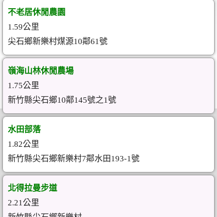
不老居休閒農園
1.59公里
尖石鄉新樂村煤源10鄰61號
嶺海山林休閒農場
1.75公里
新竹縣尖石鄉10鄰145號之1號
水田部落
1.82公里
新竹縣尖石鄉新樂村7鄰水田193-1號
北得拉曼步道
2.21公里