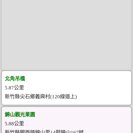
北角吊橋
5.87公里
新竹縣尖石鄉義興村(120線道上)
錦山觀光果園
5.88公里
新竹縣關西鎮錦山里14鄰錦山167號