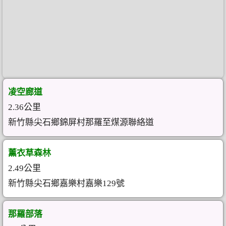
凌空廊道
2.36公里
新竹縣尖石鄉錦屏村那羅至煤源聯絡道
薰衣草森林
2.49公里
新竹縣尖石鄉嘉樂村嘉樂129號
那羅部落