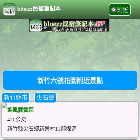
bluezz民宿筆記本
附近
新竹六號花園附近景點
新竹縣市
尖石鄉
迎風露營區
420公尺
新竹縣尖石鄉新樂村11鄰煤源