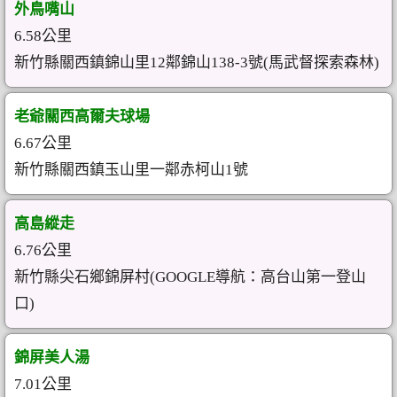
外鳥嘴山
6.58公里
新竹縣關西鎮錦山里12鄰錦山138-3號(馬武督探索森林)
老爺關西高爾夫球場
6.67公里
新竹縣關西鎮玉山里一鄰赤柯山1號
高島縱走
6.76公里
新竹縣尖石鄉錦屏村(GOOGLE導航：高台山第一登山
口)
錦屏美人湯
7.01公里