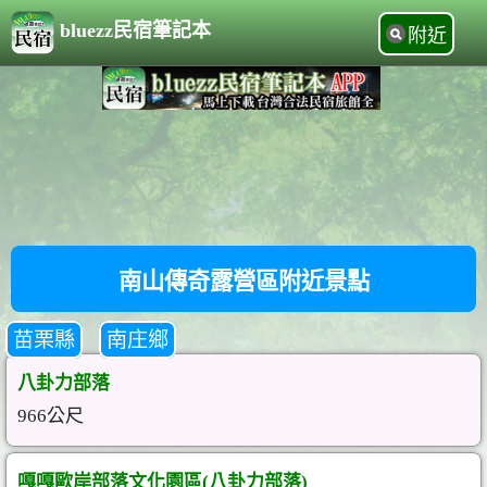
bluezz民宿筆記本
附近
南山傳奇露營區附近景點
苗栗縣
南庄鄉
八卦力部落
966公尺
嘎嘎歐岸部落文化園區(八卦力部落)