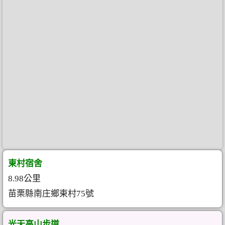
東村宿舍
8.98公里
苗栗縣南庄鄉東村75號
光天高山步道