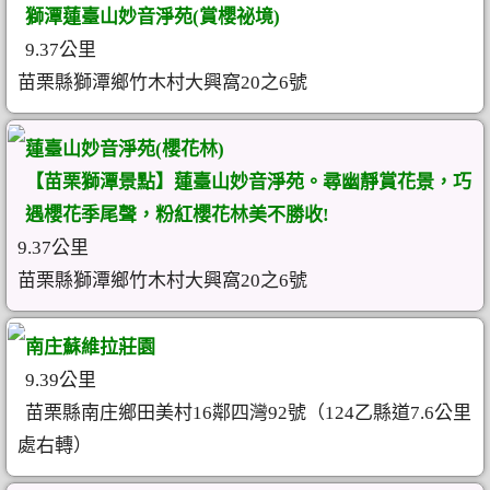
獅潭蓮臺山妙音淨苑(賞櫻祕境)
9.37公里
苗栗縣獅潭鄉竹木村大興窩20之6號
蓮臺山妙音淨苑(櫻花林)
【苗栗獅潭景點】蓮臺山妙音淨苑。尋幽靜賞花景，巧
遇櫻花季尾聲，粉紅櫻花林美不勝收!
9.37公里
苗栗縣獅潭鄉竹木村大興窩20之6號
南庄蘇維拉莊園
9.39公里
苗栗縣南庄鄉田美村16鄰四灣92號（124乙縣道7.6公里
處右轉）