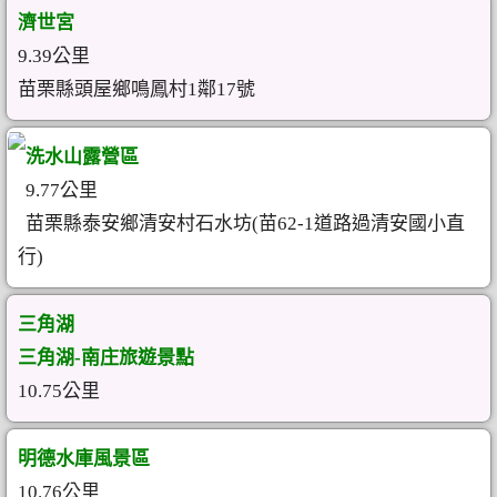
濟世宮
9.39公里
苗栗縣頭屋鄉鳴鳳村1鄰17號
洗水山露營區
9.77公里
苗栗縣泰安鄉清安村石水坊(苗62-1道路過清安國小直
行)
三角湖
三角湖-南庄旅遊景點
10.75公里
明德水庫風景區
10.76公里