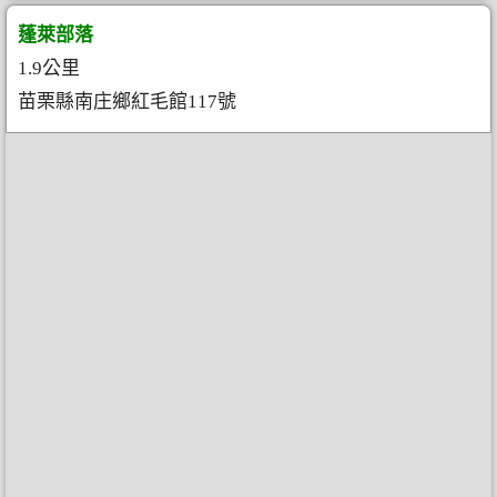
蓬萊部落
1.9公里
苗栗縣南庄鄉紅毛館117號