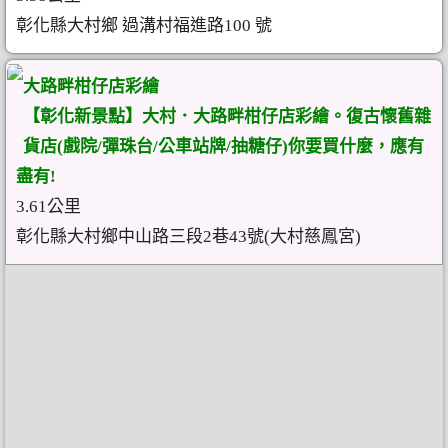
彰化縣大村鄉 過溝村福進路100 號
大路畔柑仔店彩繪
【彰化新景點】大村．大路畔柑仔店彩繪。復古懷舊雜
貨店(戲院/彈珠台/公車站牌/抽糖仔)你要買什麼，應有
盡有!
3.61公里
彰化縣大村鄉中山路三段2巷43號(大村慈鳳宮)