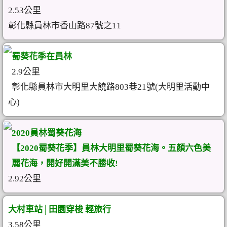
2.53公里
彰化縣員林市香山路87號之11
蜀葵花季在員林
2.9公里
彰化縣員林市大明里大饒路803巷21號(大明里活動中
心)
2020員林蜀葵花海
【2020蜀葵花季】員林大明里蜀葵花海。五顏六色美
麗花海，開好開滿美不勝收!
2.92公里
大村車站│田園穿梭 輕旅行
3.58公里