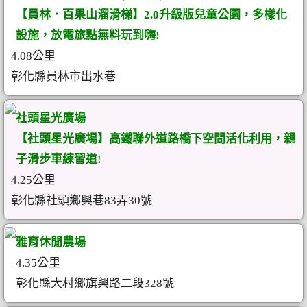
【員林．百果山溜滑梯】2.0升級版兒童公園，多樣化
設施，放電旅點無料玩到嗨!
4.08公里
彰化縣員林市出水巷
社頭星光廣場
【社頭星光廣場】高鐵聯外道路橋下空間活化利用，親
子滑步車練習道!
4.25公里
彰化縣社頭鄉興巷83弄30號
雅育休閒農場
4.35公里
彰化縣大村鄉旗興路二段328號