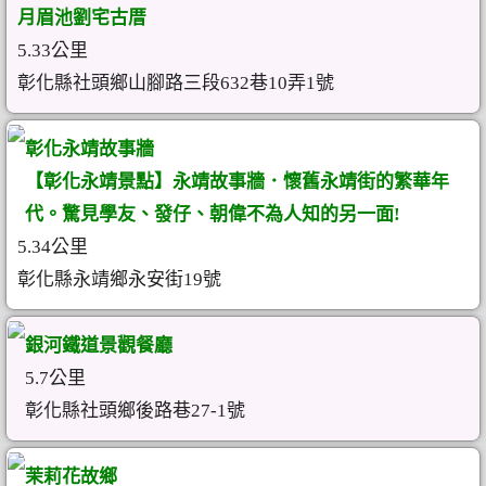
月眉池劉宅古厝
5.33公里
彰化縣社頭鄉山腳路三段632巷10弄1號
彰化永靖故事牆
【彰化永靖景點】永靖故事牆．懷舊永靖街的繁華年
代。驚見學友、發仔、朝偉不為人知的另一面!
5.34公里
彰化縣永靖鄉永安街19號
銀河鐵道景觀餐廳
5.7公里
彰化縣社頭鄉後路巷27-1號
茉莉花故鄉