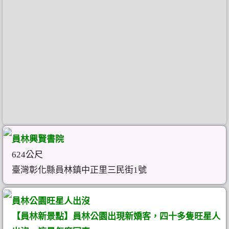
員林興賢書院
624公尺
臺灣彰化縣員林鎮中正里三民街1號
員林公園旺星人出沒
【員林新景點】員林公園出現新嬌客，四十多隻旺星人