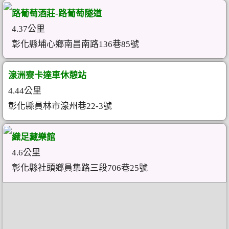
路葡萄酒莊-路葡萄隧道
4.37公里
彰化縣埔心鄉南昌南路136巷85號
湶洲寮卡達車休憩站
4.44公里
彰化縣員林市湶州巷22-3號
織足藏樂館
4.6公里
彰化縣社頭鄉員集路三段706巷25號