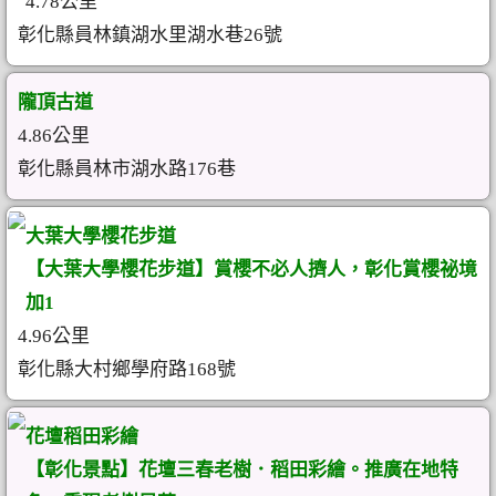
4.78公里
彰化縣員林鎮湖水里湖水巷26號
隴頂古道
4.86公里
彰化縣員林市湖水路176巷
大葉大學櫻花步道
【大葉大學櫻花步道】賞櫻不必人擠人，彰化賞櫻祕境
加1
4.96公里
彰化縣大村鄉學府路168號
花壇稻田彩繪
【彰化景點】花壇三春老樹．稻田彩繪。推廣在地特