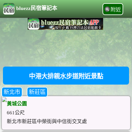
bluezz民宿筆記本
附近
中港大排親水步道附近景點
新北市
新莊區
黃城公園
661公尺
新北市新莊區中榮街與中信街交叉處