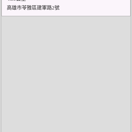
高雄市苓雅區建軍路2號