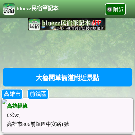
bluezz民宿筆記本
附近
大魯閣草衙道附近景點
高雄市
前鎮區
高雄輕軌
0公尺
高雄市806前鎮區中安路1號