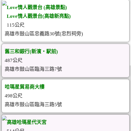
Love情人觀景台 (高雄景點)
Love情人觀景台(高雄新亮點)
115公尺
高雄市鼓山區忠義路30號(忠烈祠旁)
舊三和銀行(新濱・駅前)
487公尺
高雄市鼓山區臨海三路7號
哈瑪星貿易商大樓
498公尺
高雄市鼓山區臨海三路5號
高雄哈瑪星代天宮