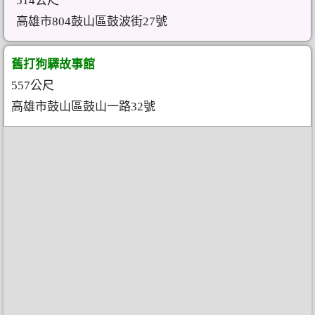
514公尺
高雄市804鼓山區鼓波街27號
舊打狗驛故事館
557公尺
高雄市鼓山區鼓山一路32號