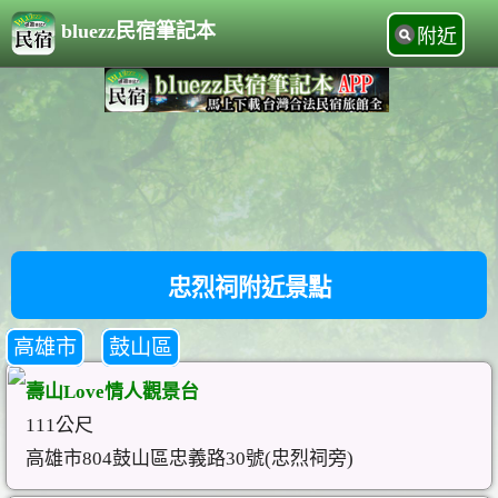
bluezz民宿筆記本
附近
忠烈祠附近景點
高雄市
鼓山區
壽山Love情人觀景台
111公尺
高雄市804鼓山區忠義路30號(忠烈祠旁)