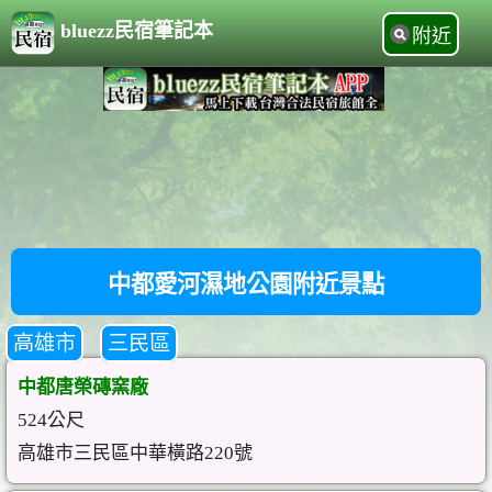
bluezz民宿筆記本
附近
中都愛河濕地公園附近景點
高雄市
三民區
中都唐榮磚窯廠
524公尺
高雄市三民區中華橫路220號