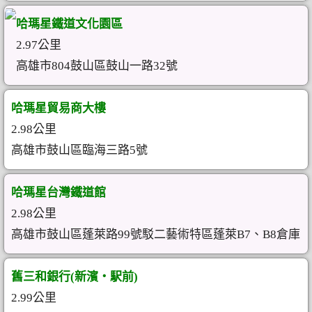
哈瑪星鐵道文化園區
2.97公里
高雄市804鼓山區鼓山一路32號
哈瑪星貿易商大樓
2.98公里
高雄市鼓山區臨海三路5號
哈瑪星台灣鐵道館
2.98公里
高雄市鼓山區蓬萊路99號駁二藝術特區蓬萊B7、B8倉庫
舊三和銀行(新濱・駅前)
2.99公里