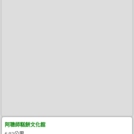
阿聰師糕餅文化館
6.92公里