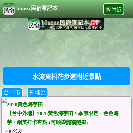
bluezz民宿筆記本
附近
水流東桐花步道附近景點
台中市
外埔區
2020黃色海芋田
【台中外埔】2020黃色海芋田。季節限定．金色海
芋．網美打卡夯點!(可順遊龍貓隧道)
706公尺