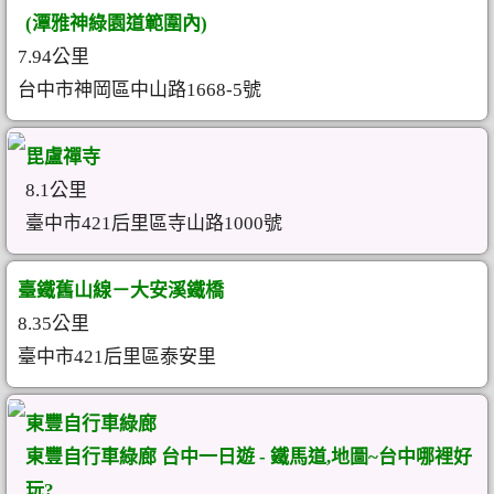
(潭雅神綠園道範圍內)
7.94公里
台中市神岡區中山路1668-5號
毘盧禪寺
8.1公里
臺中市421后里區寺山路1000號
臺鐵舊山線－大安溪鐵橋
8.35公里
臺中市421后里區泰安里
東豐自行車綠廊
東豐自行車綠廊 台中一日遊 - 鐵馬道,地圖~台中哪裡好
玩?