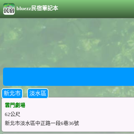
bluezz民宿筆記本
新北市
淡水區
雲門劇場
62公尺
新北市淡水區中正路一段6巷36號