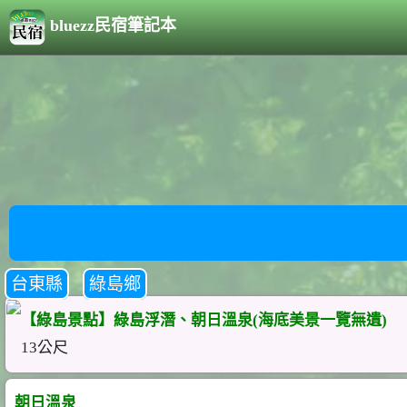
bluezz民宿筆記本
台東縣
綠島鄉
【綠島景點】綠島浮潛、朝日溫泉(海底美景一覽無遺)
13公尺
朝日溫泉