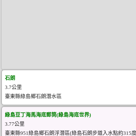
石朗
3.7公里
臺東縣綠島鄉石朗潛水區
綠島豆丁海馬海底郵筒(綠島海底世界)
3.77公里
臺東縣951綠島鄉石朗浮潛區(綠島石朗步道入水點約315度