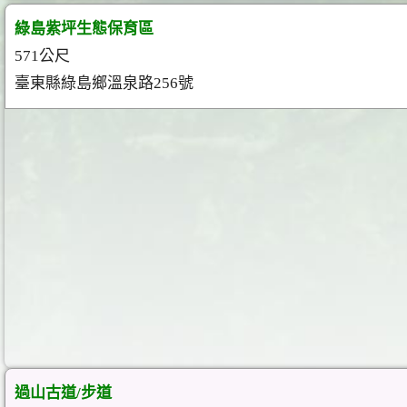
綠島紫坪生態保育區
571公尺
臺東縣綠島鄉溫泉路256號
過山古道/步道