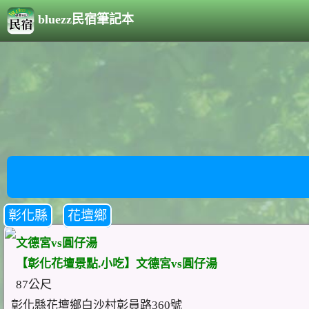
bluezz民宿筆記本
彰化縣
花壇鄉
文德宮vs圓仔湯
【彰化花壇景點.小吃】文德宮vs圓仔湯
87公尺
彰化縣花壇鄉白沙村彰員路360號