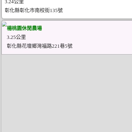
3.24公里
彰化縣彰化市南校街135號
楊桃園休閒農場
3.25公里
彰化縣花壇鄉灣福路221巷5號