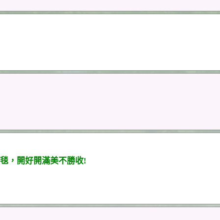
毯，開好開滿美不勝收!