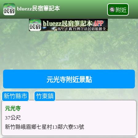
bluezz民宿筆記本
附近
元光寺附近景點
新竹縣市
竹東鎮
元光寺
37公尺
新竹縣峨眉鄉七星村13鄰六寮53號