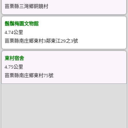
苗栗縣三灣鄉銅鏡村
鬍鬚梅園文物館
4.74公里
苗栗縣南庄鄉東村3鄰東江29之3號
東村宿舍
4.75公里
苗栗縣南庄鄉東村75號