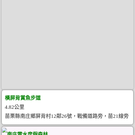
橫屏背賞魚步道
4.82公里
苗栗縣南庄鄉屏背村12鄰26號，戰備道路旁，苗21線旁
南庄雲水度假森林