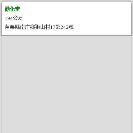
勸化堂
194公尺
苗栗縣南庄鄉獅山村17鄰242號