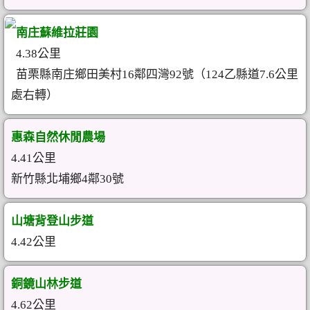
南庄蘇維拉莊園
4.38公里
苗栗縣南庄鄉田美村16鄰四灣92號（124乙縣道7.6公里
處右轉）
惠森自然休閒農場
4.41公里
新竹縣北埔鄉4鄰30號
山塘背登山步道
4.42公里
銅鏡山林步道
4.62公里