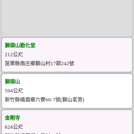
獅頭山勸化堂
212公尺
苗栗縣南庄鄉獅山村17鄰242號
獅頭山
594公尺
新竹縣峨眉鄉六寮60-7號(獅山茗旁)
金剛寺
624公尺