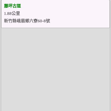
藤坪古道
1.88公里
新竹縣峨眉鄉六寮60-8號