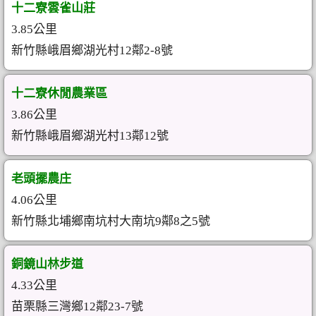
十二寮雲雀山莊
3.85公里
新竹縣峨眉鄉湖光村12鄰2-8號
十二寮休閒農業區
3.86公里
新竹縣峨眉鄉湖光村13鄰12號
老頭擺農庄
4.06公里
新竹縣北埔鄉南坑村大南坑9鄰8之5號
銅鏡山林步道
4.33公里
苗栗縣三灣鄉12鄰23-7號