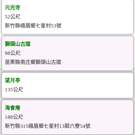
元光寺
52公尺
新竹縣峨眉鄉七星村53號
獅頭山古道
98公尺
苗栗縣南庄鄉獅頭山古道
望月亭
135公尺
海會庵
188公尺
新竹縣315峨眉鄉七星村13鄰六寮54號