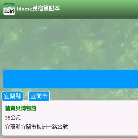
bluezz民宿筆記本
宜蘭縣
宜蘭市
菌寶貝博物館
38公尺
宜蘭縣宜蘭市梅洲一路22號