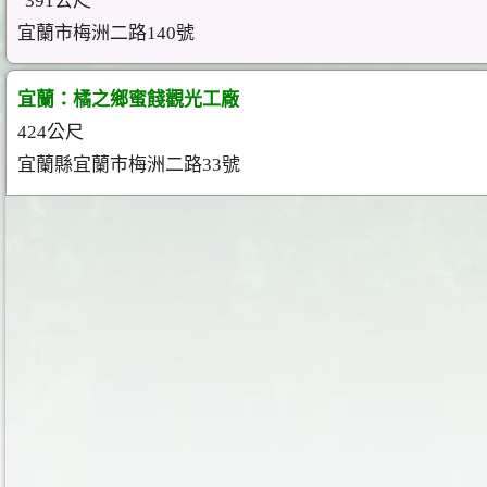
391公尺
宜蘭市梅洲二路140號
宜蘭：橘之鄉蜜餞觀光工廠
424公尺
宜蘭縣宜蘭市梅洲二路33號