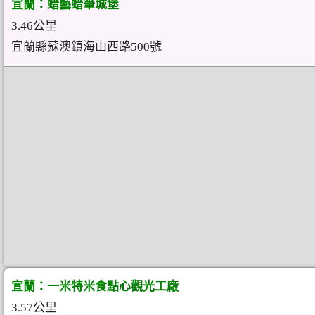
宜蘭：蜡藝蜡筆城堡
3.46公里
宜蘭縣蘇澳鎮海山西路500號
宜蘭：一米特米食點心觀光工廠
3.57公里