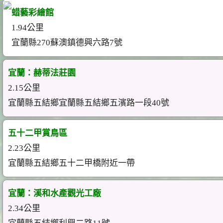
蜡藝彩繪館
1.94公里
宜蘭縣270蘇澳鎮德興六路7號
宜蘭：赫蒂法莊園
2.15公里
宜蘭縣五結鄉宜蘭縣五結鄉五濱路一段40號
五十二甲賞鳥區
2.23公里
宜蘭縣五結鄉五十二甲橋附近一帶
宜蘭：溪和水產觀光工廠
2.34公里