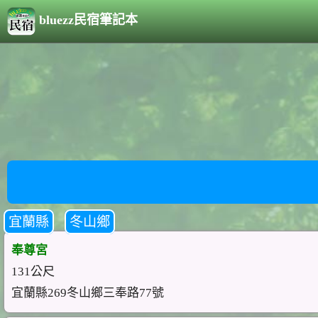
bluezz民宿筆記本
宜蘭縣
冬山鄉
奉尊宮
131公尺
宜蘭縣269冬山鄉三奉路77號