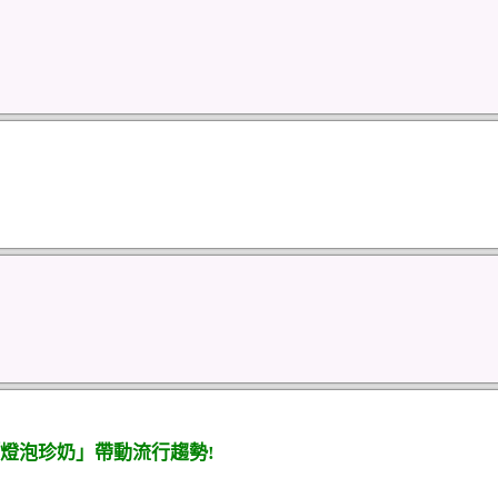
燈泡珍奶」帶動流行趨勢!