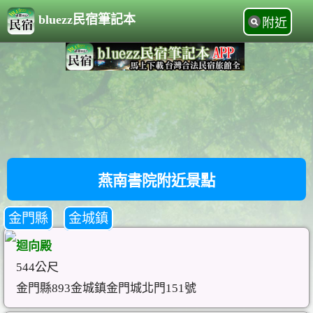
bluezz民宿筆記本
附近
燕南書院附近景點
金門縣
金城鎮
迴向殿
544公尺
金門縣893金城鎮金門城北門151號