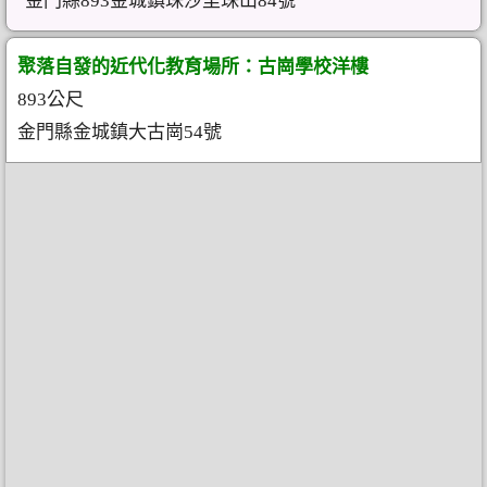
金門縣893金城鎮珠沙里珠山84號
聚落自發的近代化教育場所：古崗學校洋樓
893公尺
金門縣金城鎮大古崗54號