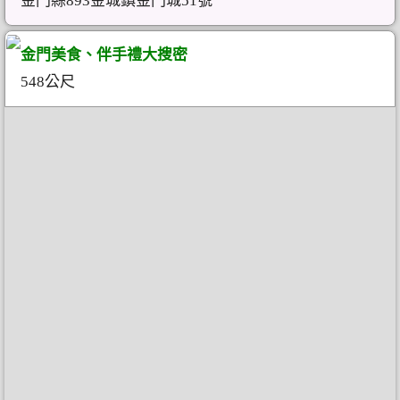
金門縣893金城鎮金門城51號
金門美食、伴手禮大搜密
548公尺