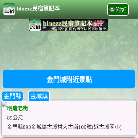
bluezz民宿筆記本
附近
金門城附近景點
金門縣
金城鎮
明遺老街
89公尺
金門縣893金城鎮古城村大古崗100號(近古城國小)