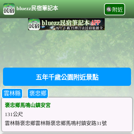
bluezz民宿筆記本
附近
五年千歲公園附近景點
雲林縣
褒忠鄉
褒忠鄉馬鳴山鎮安宮
131公尺
雲林縣褒忠鄉雲林縣褒忠鄉馬鳴村鎮安路31號