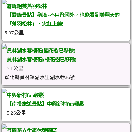
霧峰絕美落羽松林
【霧峰景點】秘境~不用飛國外，也能看到美翻天的
「落羽松林」，火紅上鏡!
5.07公里
員林湖水巷櫻花(櫻花樹已移除)
員林湖水巷櫻花|(櫻花樹已移除)
5.1公里
彰化縣員林鎮湖水里湖水巷26號
中興新村fun輕鬆
【南投旅遊景點】中興新村fun輕鬆
5.26公里
芬園花卉生產休憩園區