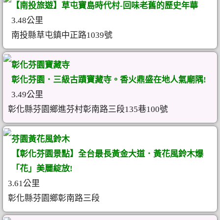
【南投旅遊】草屯寶島時代村-回味老舊的歷史年華
3.48公里
南投縣草屯鎮中正路1039號
彰化芬園寶藏寺
彰化芬園．三級古蹟寶藏寺。香火鼎盛在地人氣廟隅!
3.49公里
彰化縣芬園鄉進芬村彰南路三段135巷100號
芬園黃花風鈴木
【彰化芬園景點】全台最長黃金大道．黃花風鈴木爆
「花」美麗綻放!
3.61公里
彰化縣芬園鄉彰南路三段