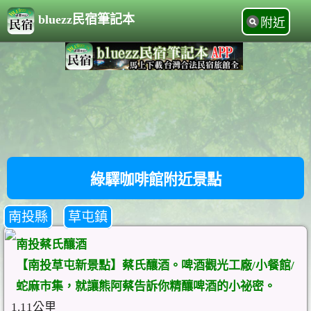
bluezz民宿筆記本
附近
綠驛咖啡館附近景點
南投縣
草屯鎮
南投蔡氏釀酒
【南投草屯新景點】蔡氏釀酒。啤酒觀光工廠/小餐館/
蛇麻市集，就讓熊阿蔡告訴你精釀啤酒的小祕密。
1.11公里