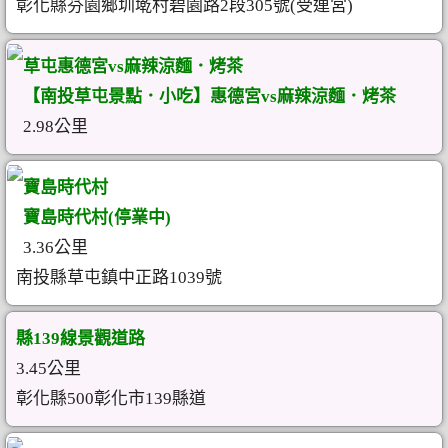
彰化縣芬園鄉圳墘村碧園路2段305號(受連宮)
草屯惠德宮vs麻辣涼麵．烤茶
【南投草屯景點．小吃】惠德宮vs麻辣涼麵．烤茶
2.98公里
寶島時代村
寶島時代村(停業中)
3.36公里
南投縣草屯鎮中正路1039號
縣139線景觀道路
3.45公里
彰化縣500彰化市139縣道