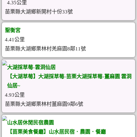
4.35公里
苗栗縣大湖鄉新開村十份33號
聖衡宮
4.41公里
苗栗縣大湖鄉栗林村羌麻園8鄰11號
大湖採草莓-雲洞仙居
【大湖草莓】大湖採草莓-苗栗大湖採草莓-薑麻園 雲洞
仙居~
4.93公里
苗栗縣大湖鄉栗林村薑麻園9鄰6號
山水居休閒民宿農園
【苗栗美食餐廳】山水居民宿．農園．餐廳