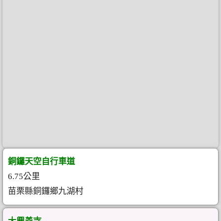
銅鑼天空自行車道
6.75公里
苗栗縣銅鑼鄉九湖村