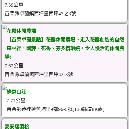
7.59公里
苗栗縣卓蘭鎮西坪里西坪43之3號
花露休閒農場
【苗栗卓蘭景點】花露休閒農場。走入花露創造的自然
森林裡，幽靜、花香、芬多精環繞，令人慢活的休閒農
場!
7.62公里
苗栗縣卓蘭鎮西坪里西坪43-3號
綠意山莊
7.71公里
苗栗縣苑裡鎮蕉埔里9鄰96-5號(130縣道8K處)
泰安落羽松