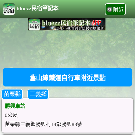
bluezz民宿筆記本
附近
舊山線鐵道自行車附近景點
苗栗縣
三義鄉
勝興車站
0公尺
苗栗縣三義鄉勝興村14鄰勝興88號