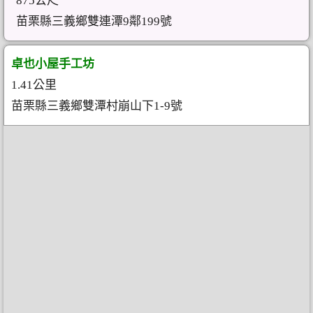
875公尺
苗栗縣三義鄉雙連潭9鄰199號
卓也小屋手工坊
1.41公里
苗栗縣三義鄉雙潭村崩山下1-9號