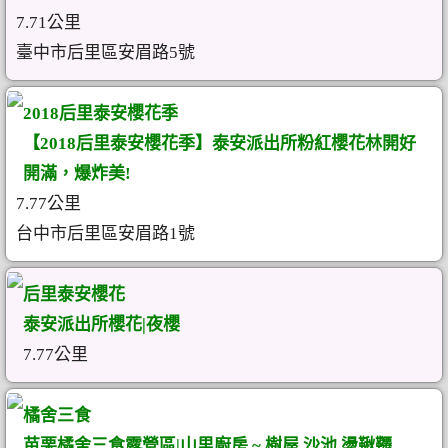
7.71公里
臺中市后里區安眉路5號
2018后里泰安櫻花季
【2018后里泰安櫻花季】泰安派出所粉紅櫻花林開好
開滿，爆炸美!
7.77公里
台中市后里區安眉路1號
后里泰安櫻花
泰安派出所櫻花|夜櫻
7.77公里
橘舍三食
苗栗橘舍三食露營區|山里廚房 ~ 樹屋 沙池 盪鞦韆