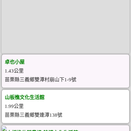
卓也小屋
1.43公里
苗栗縣三義鄉雙潭村崩山下1-9號
山板樵文化生活館
1.99公里
苗栗縣三義鄉雙連潭138號