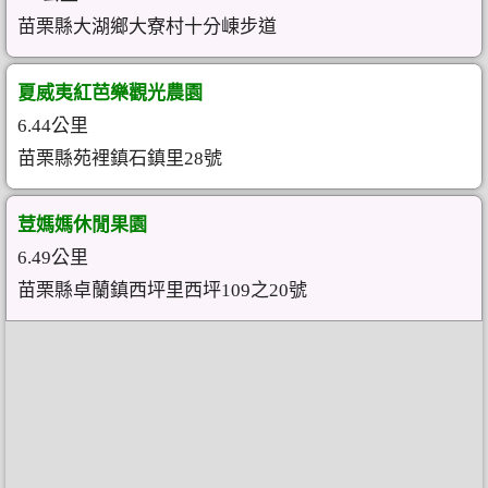
苗栗縣大湖鄉大寮村十分崠步道
夏威夷紅芭樂觀光農園
6.44公里
苗栗縣苑裡鎮石鎮里28號
荳媽媽休閒果園
6.49公里
苗栗縣卓蘭鎮西坪里西坪109之20號