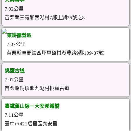
大興善寺
7.02公里
苗栗縣三義鄉西湖村7鄰上湖25號之8
東耕露營區
7.07公里
苗栗縣卓蘭鎮西坪里酸柑湖農路9鄰109-37號
挑鹽古道
7.07公里
苗栗縣銅鑼鄉九湖村挑鹽古道
臺鐵舊山線－大安溪鐵橋
7.11公里
臺中市421后里區泰安里