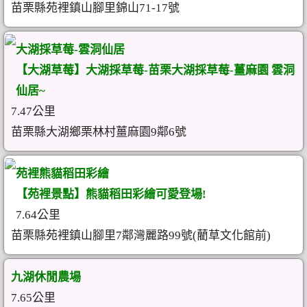
苗栗縣苑裡鎮山腳里錦山71-17號
大湖採草莓-雲洞仙居
【大湖草莓】大湖採草莓-苗栗大湖採草莓-薑麻園 雲洞
仙居~
7.47公里
苗栗縣大湖鄉栗林村薑麻園9鄰6號
苑裡熊貓稻田彩繪
【苑裡景點】熊貓稻田彩繪可愛登場!
7.64公里
苗栗縣苑裡鎮山腳里7鄰灣麗路99號(藺草文化館前)
九湖休閒農場
7.65公里