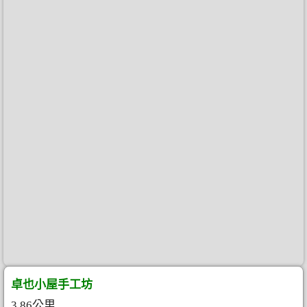
卓也小屋手工坊
3.86公里