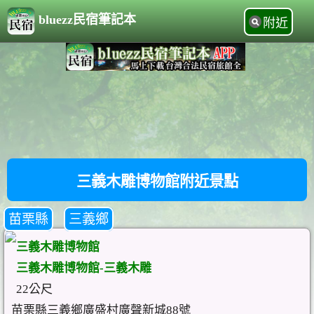
bluezz民宿筆記本
附近
三義木雕博物館附近景點
苗栗縣
三義鄉
三義木雕博物館
三義木雕博物館-三義木雕
22公尺
苗栗縣三義鄉廣盛村廣聲新城88號