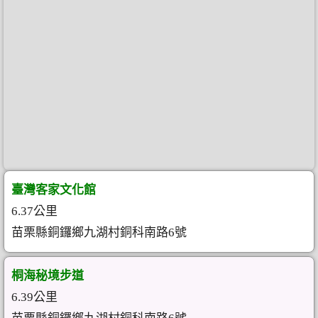
臺灣客家文化館
6.37公里
苗栗縣銅鑼鄉九湖村銅科南路6號
桐海秘境步道
6.39公里