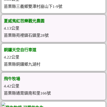
苗栗縣三義鄉雙潭村崩山下1-9號
夏威夷紅芭樂觀光農園
4.13公里
苗栗縣苑裡鎮石鎮里28號
銅鑼天空自行車道
4.22公里
苗栗縣銅鑼鄉九湖村
飛牛牧場
4.42公里
苗栗縣通霄鎮南和里166號