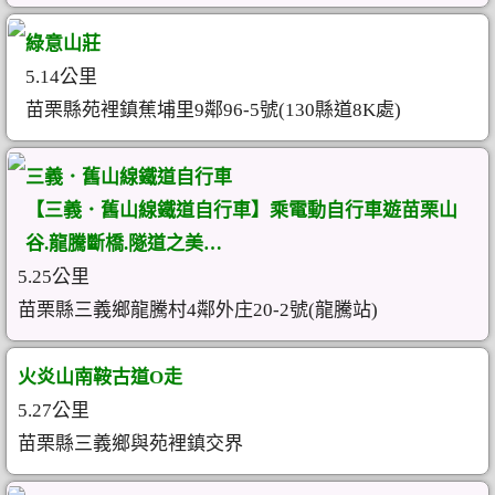
綠意山莊
5.14公里
苗栗縣苑裡鎮蕉埔里9鄰96-5號(130縣道8K處)
三義．舊山線鐵道自行車
【三義．舊山線鐵道自行車】乘電動自行車遊苗栗山
谷.龍騰斷橋.隧道之美…
5.25公里
苗栗縣三義鄉龍騰村4鄰外庄20-2號(龍騰站)
火炎山南鞍古道O走
5.27公里
苗栗縣三義鄉與苑裡鎮交界