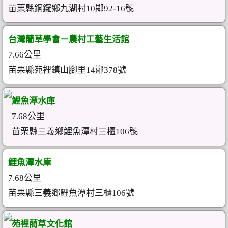
苗栗縣銅鑼鄉九湖村10鄰92-16號
台灣藺草學會－農村工藝生活館
7.66公里
苗栗縣苑裡鎮山腳里14鄰378號
鯉魚潭水庫
7.68公里
苗栗縣三義鄉鯉魚潭村三櫃106號
鯉魚潭水庫
7.68公里
苗栗縣三義鄉鯉魚潭村三櫃106號
苑裡藺草文化館