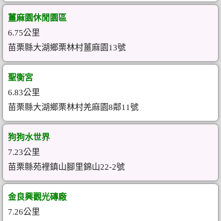
薑麻園休閒園區
6.75公里
苗栗縣大湖鄉栗林村薑麻園13號
聖衡宮
6.83公里
苗栗縣大湖鄉栗林村羌麻園8鄰11號
狗狗水世界
7.23公里
苗栗縣苑裡鎮山腳里錦山22-2號
金良興觀光磚廠
7.26公里