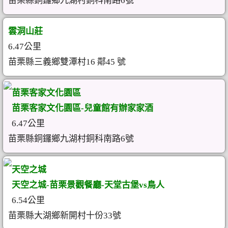
苗栗縣銅鑼鄉九湖村銅科南路6號
雲洞山莊
6.47公里
苗栗縣三義鄉雙潭村16 鄰45 號
苗栗客家文化園區
苗栗客家文化園區-兒童館有辦家家酒
6.47公里
苗栗縣銅鑼鄉九湖村銅科南路6號
天空之城
天空之城-苗栗景觀餐廳-天堂古堡vs鳥人
6.54公里
苗栗縣大湖鄉新開村十份33號