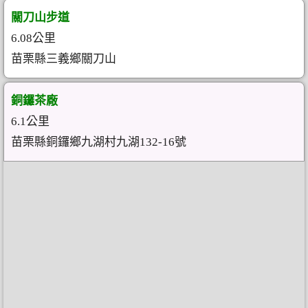
關刀山步道
6.08公里
苗栗縣三義鄉關刀山
銅鑼茶廠
6.1公里
苗栗縣銅鑼鄉九湖村九湖132-16號