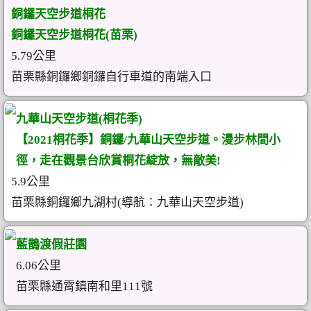
銅鑼天空步道桐花
銅鑼天空步道桐花(苗栗)
5.79公里
苗栗縣銅鑼鄉銅鑼自行車道的南端入口
九華山天空步道(桐花季)
【2021桐花季】銅鑼/九華山天空步道。漫步林間小
徑，走在觀景台欣賞桐花綻放，無敵美!
5.9公里
苗栗縣銅鑼鄉九湖村(導航：九華山天空步道)
藍鵲渡假莊園
6.06公里
苗栗縣通霄鎮南和里111號