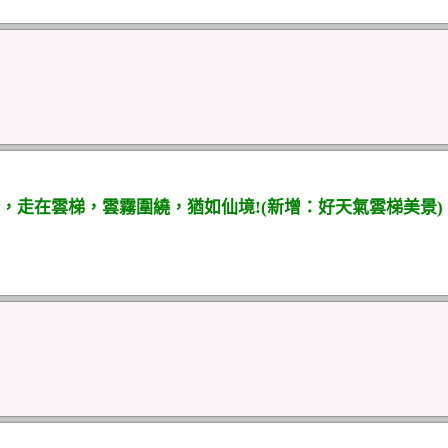
，走在雲梯，雲霧圍繞，猶如仙境!(新增：好天氣雲梯美景)