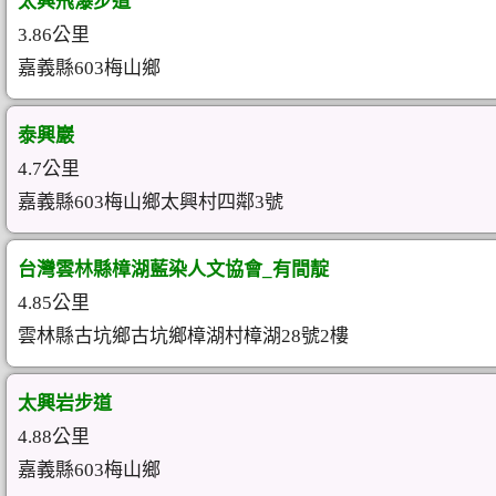
太興飛瀑步道
3.86公里
嘉義縣603梅山鄉
泰興巖
4.7公里
嘉義縣603梅山鄉太興村四鄰3號
台灣雲林縣樟湖藍染人文協會_有間靛
4.85公里
雲林縣古坑鄉古坑鄉樟湖村樟湖28號2樓
太興岩步道
4.88公里
嘉義縣603梅山鄉