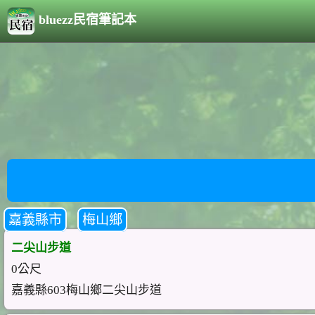
bluezz民宿筆記本
嘉義縣市
梅山鄉
二尖山步道
0公尺
嘉義縣603梅山鄉二尖山步道