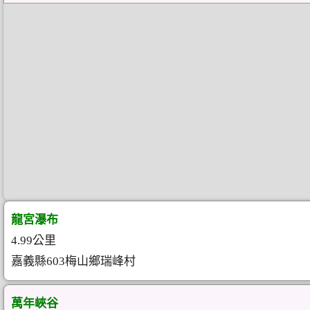
龍宮瀑布
4.99公里
嘉義縣603梅山鄉瑞峰村
萬年峽谷