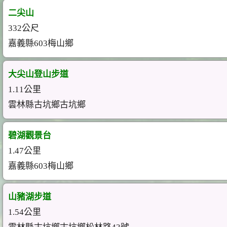
二尖山
332公尺
嘉義縣603梅山鄉
大尖山登山步道
1.11公里
雲林縣古坑鄉古坑鄉
碧湖觀景台
1.47公里
嘉義縣603梅山鄉
山豬湖步道
1.54公里