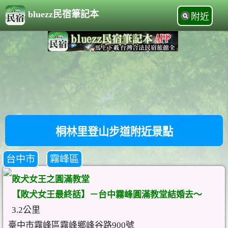
bluezz民宿筆記本
附近
桐林里登山步道附近景點
台中市
霧峰區
敗犬女王之圓滿教堂
【敗犬女王最終話】－台中霧峰圓滿教堂結婚去～
3.2公里
臺中市霧峰區霧峰鄉峰谷路900號