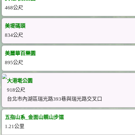
468公尺
美堤碼頭
834公尺
美麗華百樂園
895公尺
大港墘公園
918公尺
台北市內湖區瑞光路393巷與瑞光路交叉口
五指山系_金面山親山步道
1.21公里