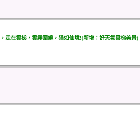
，走在雲梯，雲霧圍繞，猶如仙境!(新增：好天氣雲梯美景)