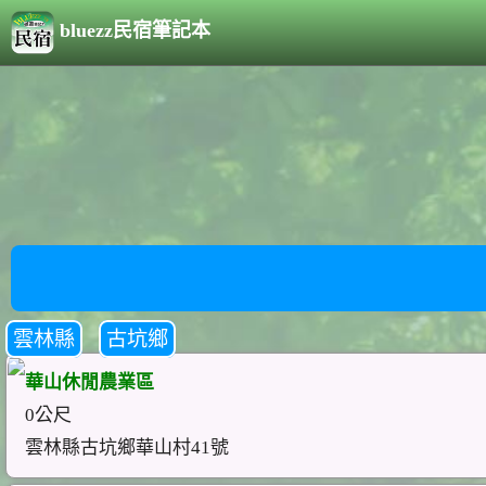
bluezz民宿筆記本
雲林縣
古坑鄉
華山休閒農業區
0公尺
雲林縣古坑鄉華山村41號