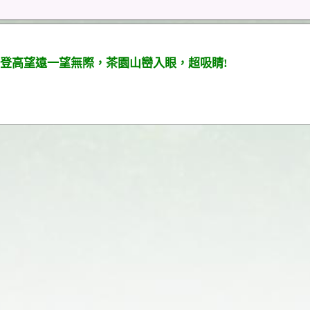
登高望遠一望無際，茶園山巒入眼，超吸睛!