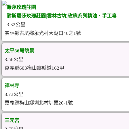
羅莎玫瑰莊園
耐斯羅莎玫瑰莊園|雲林古坑|玫瑰系列精油、手工皂
3.32公里
雲林縣古坑鄉永光村大湖口46之1號
太平36彎眺景
3.56公里
嘉義縣603梅山鄉縣道162甲
禪林寺
3.73公里
嘉義縣梅山鄉圳北村圳頭20-1號
三元宮