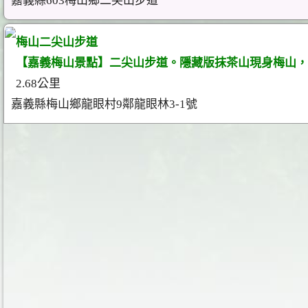
嘉義縣603梅山鄉二尖山步道
梅山二尖山步道
【嘉義梅山景點】二尖山步道。隱藏版抹茶山現身梅山，
2.68公里
嘉義縣梅山鄉龍眼村9鄰龍眼林3-1號