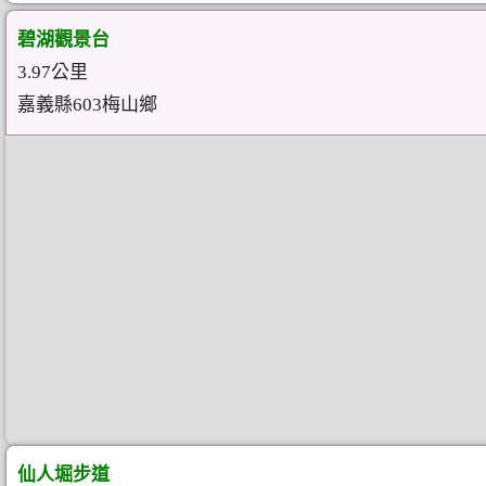
碧湖觀景台
3.97公里
嘉義縣603梅山鄉
仙人堀步道