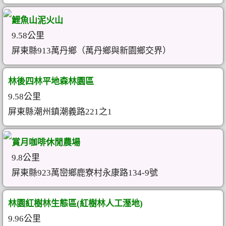
鯉魚山泥火山
9.58公里
屏東縣913萬丹鄉（萬丹鄉與新園鄉交界）
林後四林平地森林園區
9.58公里
屏東縣潮州鎮潮義路221之1
賞月咖啡休閒農場
9.8公里
屏東縣923萬巒鄉鹿寮村永康路134-9號
林園紅樹林生態區(紅樹林人工溼地)
9.96公里