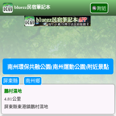
bluezz民宿筆記本
附近
南州環保共融公園(南州運動公園)附近景點
屏東縣
南州鄉
鵬村濕地
4.81公里
屏東縣東港鎮鵬村濕地