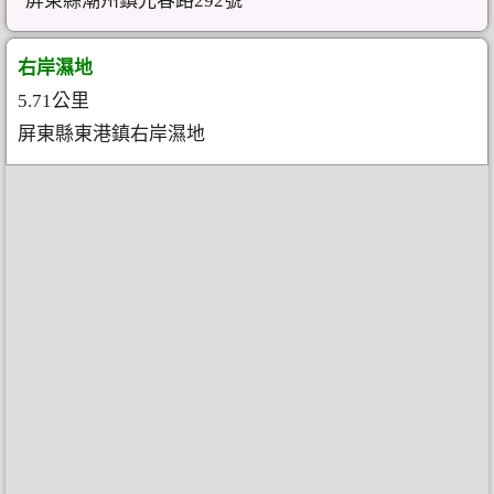
屏東縣潮州鎮光春路292號
右岸濕地
5.71公里
屏東縣東港鎮右岸濕地