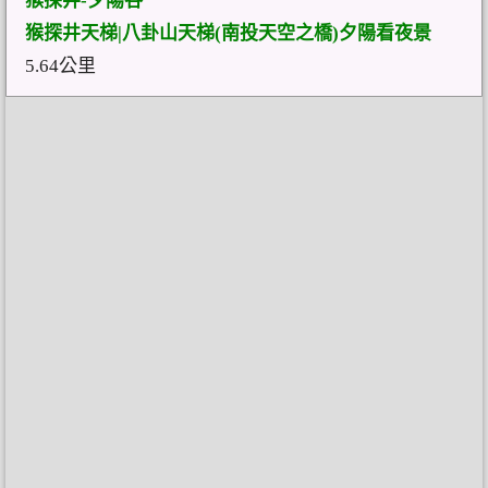
猴探井-夕陽谷
猴探井天梯|八卦山天梯(南投天空之橋)夕陽看夜景
5.64公里