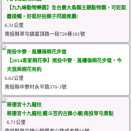
【九九峰動物樂園】全台最大鳥類主題動物園，可近距
離接觸，好逛好拍親子同遊推薦!
6.31公里
南投縣草屯鎮富頂路一段726巷101號
南投中寮．風櫃嶺桐花步道
【2014客家桐花季】南投中寮．風櫃嶺桐花步道，今
天我與桐花有約
6.62公里
南投縣中寮村永平路370-3號
慈德宮十九龍柱
慈德宮十九龍柱|戴斗笠的古錐小廟|南投草屯景點
6.71公里