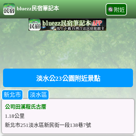
bluezz民宿筆記本
附近
淡水公23公園附近景點
新北市
淡水區
公司田溪程氏古厝
1.18公里
新北市251淡水區新民街一段138巷7號