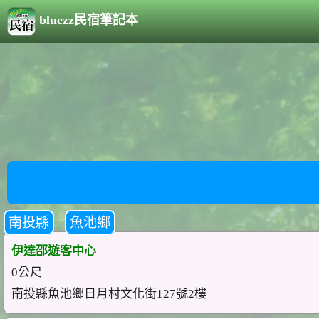
bluezz民宿筆記本
南投縣
魚池鄉
伊達邵遊客中心
0公尺
南投縣魚池鄉日月村文化街127號2樓