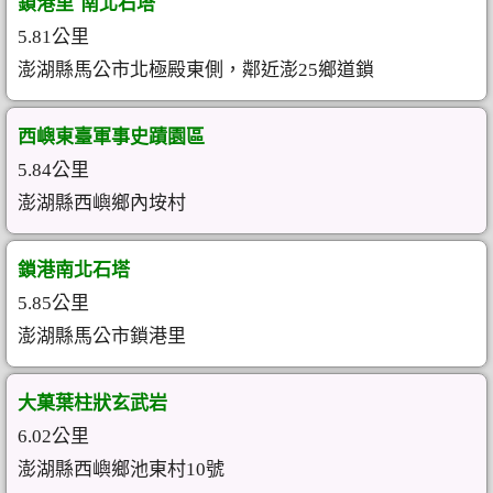
鎖港里˙南北石塔
5.81公里
澎湖縣馬公市北極殿東側，鄰近澎25鄉道鎖
西嶼東臺軍事史蹟園區
5.84公里
澎湖縣西嶼鄉內垵村
鎖港南北石塔
5.85公里
澎湖縣馬公市鎖港里
大菓葉柱狀玄武岩
6.02公里
澎湖縣西嶼鄉池東村10號