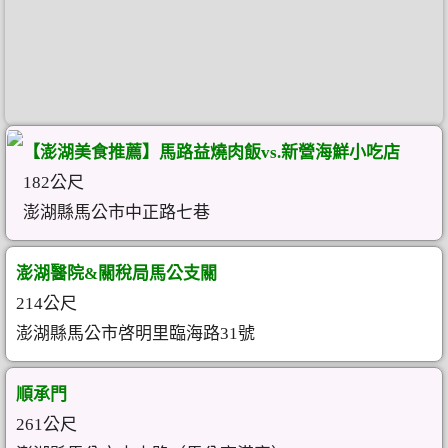
【澎湖美食推薦】馬路益燒肉飯vs.新營海鮮小吃店
182公尺
澎湖縣馬公市中正路七巷
澎湖醫院&關稅局馬公支關
214公尺
澎湖縣馬公市啓明里臨海路31號
順承門
261公尺