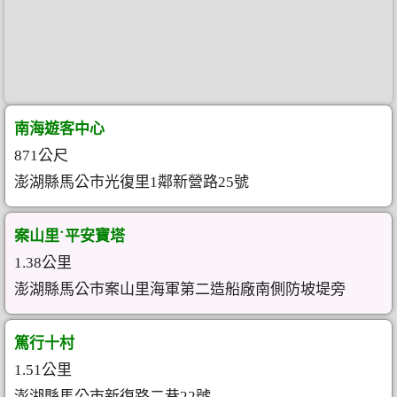
南海遊客中心
871公尺
澎湖縣馬公市光復里1鄰新營路25號
案山里˙平安寶塔
1.38公里
澎湖縣馬公市案山里海軍第二造船廠南側防坡堤旁
篤行十村
1.51公里
澎湖縣馬公市新復路二巷22號