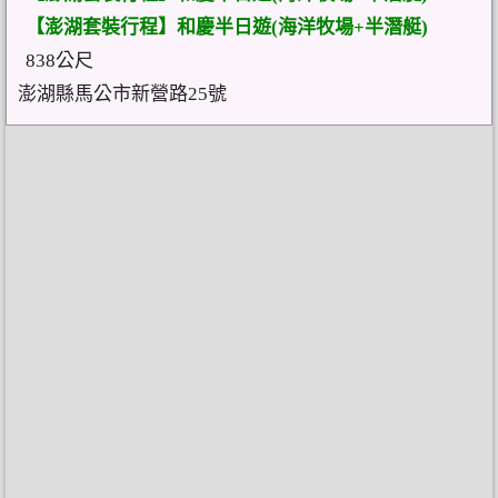
【澎湖套裝行程】和慶半日遊(海洋牧場+半潛艇)
838公尺
澎湖縣馬公市新營路25號