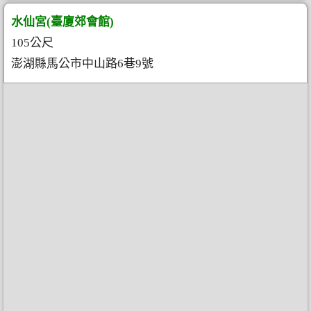
水仙宮(臺廈郊會館)
105公尺
澎湖縣馬公市中山路6巷9號