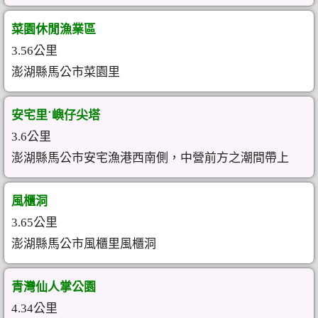
菜園休閒漁業區
3.56公里
澎湖縣馬公市菜園里
安宅里˙嶼仔尖塔
3.6公里
澎湖縣馬公市安宅漁港西南側，中營前方之潮間帶上
風櫃洞
3.65公里
澎湖縣馬公市風櫃里風櫃洞
青灣仙人掌公園
4.34公里