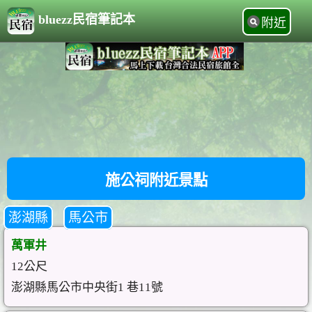
bluezz民宿筆記本
附近
施公祠附近景點
澎湖縣
馬公市
萬軍井
12公尺
澎湖縣馬公市中央街1 巷11號