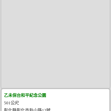
乙未保台和平紀念公園
501公尺
彰化縣彰化市卦山路12號