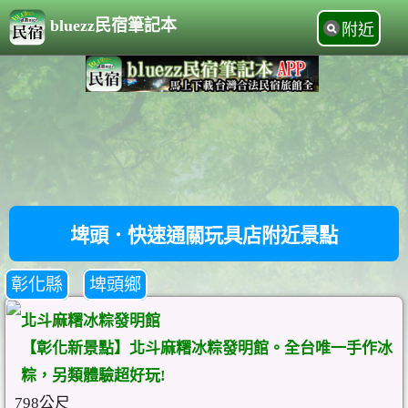
bluezz民宿筆記本
附近
埤頭．快速通關玩具店附近景點
彰化縣
埤頭鄉
北斗麻糬冰粽發明館
【彰化新景點】北斗麻糬冰粽發明館。全台唯一手作冰
粽，另類體驗超好玩!
798公尺