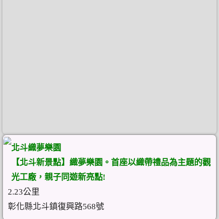
北斗織夢樂園
【北斗新景點】織夢樂園。首座以織帶禮品為主題的觀
光工廠，親子同遊新亮點!
2.23公里
彰化縣北斗鎮復興路568號