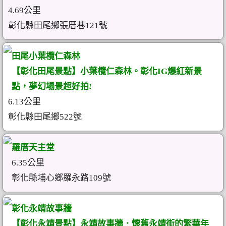
4.69公里
彰化縣田尾鄉張厝巷121號
田尾小葉欖仁森林
【彰化田尾景點】小葉欖仁森林。彰化IG爆紅新景
點，夢幻場景超好拍!
6.13公里
彰化縣田尾鄉522號
羅厝天主堂
6.35公里
彰化縣埔心鄉羅永路109號
彰化永靖故事牆
【彰化永靖景點】永靖故事牆．懷舊永靖街的繁華年