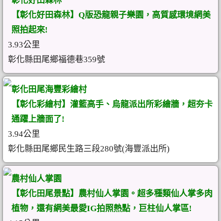
彰化好田森林
【彰化好田森林】Q版恐龍親子樂園，高質感環境網美
照拍起來!
3.93公里
彰化縣田尾鄉福德巷359號
彰化田尾海豐彩繪村
【彰化彩繪村】灌籃高手、烏龍派出所彩繪牆，超夯卡
通躍上牆面了!
3.94公里
彰化縣田尾鄉民生路三段280號(海豐派出所)
農村仙人掌園
【彰化田尾景點】農村仙人掌園。超多種類仙人掌多肉
植物，還有網美最愛IG拍照熱點，巨柱仙人掌區!