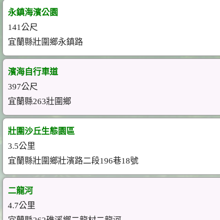
永鎮海濱公園
141公尺
宜蘭縣壯圍鄉永鎮路
濱海自行車道
397公尺
宜蘭縣263壯圍鄉
壯圍沙丘生態園區
3.5公里
宜蘭縣壯圍鄉壯濱路二段196巷18號
二龍河
4.7公里