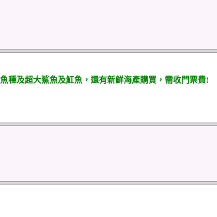
魚種及超大鯊魚及魟魚，還有新鮮海產購買，需收門票費!