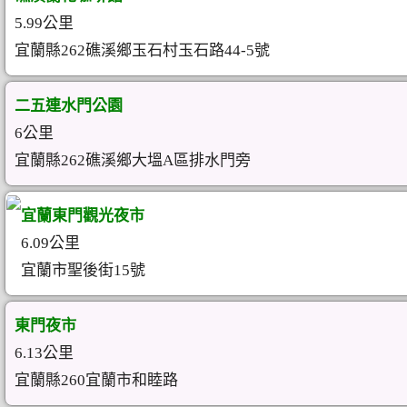
5.99公里
宜蘭縣262礁溪鄉玉石村玉石路44-5號
二五連水門公園
6公里
宜蘭縣262礁溪鄉大塭A區排水門旁
宜蘭東門觀光夜市
6.09公里
宜蘭市聖後街15號
東門夜市
6.13公里
宜蘭縣260宜蘭市和睦路