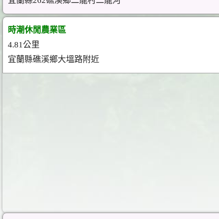
宜蘭縣262礁溪鄉二龍村二龍河
時潮休閒農業區
4.81公里
宜蘭縣礁溪鄉大塭路附近