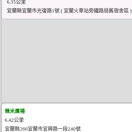
6.35公里
宜蘭縣宜蘭市光復路1號 ( 宜蘭火車站旁鐵路局舊宿舍區 )
幾米廣場
6.42公里
宜蘭縣260宜蘭市宜興路一段240號