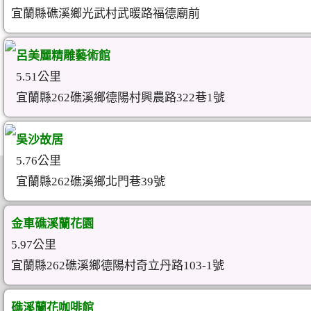
宜蘭縣礁溪鄉光武村武暖路福德廟前
呂美麗精雕藝術館
5.51公里
宜蘭縣262礁溪鄉德陽村興農路322巷1號
吳沙故居
5.76公里
宜蘭縣262礁溪鄉北門巷39號
金車礁溪蘭花園
5.97公里
宜蘭縣262礁溪鄉德陽村奇立丹路103-1號
礁溪蘭花咖啡館