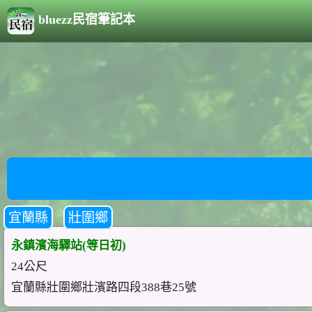
bluezz民宿筆記本
宜蘭縣
壯圍鄉
永鎮濱海驛站(等日初)
24公尺
宜蘭縣壯圍鄉壯濱路四段388巷25號