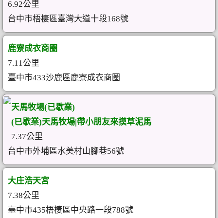
6.92公里
台中市梧棲區臺灣大道十段168號
鹿寮成衣商圈
7.11公里
臺中市433沙鹿區鹿寮成衣商圈
天馬牧場(已歇業)
(已歇業)天馬牧場|帶小朋友來摸草泥馬
7.37公里
台中市外埔區水美村山腳巷56號
大庄浩天宮
7.38公里
臺中市435梧棲區中央路一段788號