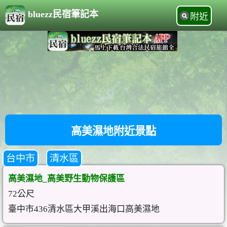
bluezz民宿筆記本
附近
高美濕地附近景點
台中市
清水區
高美濕地_高美野生動物保護區
72公尺
臺中市436清水區大甲溪出海口高美濕地