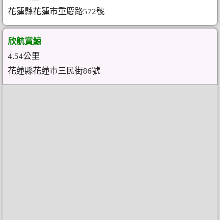
花蓮縣花蓮市重慶路572號
欣航賞鯨
4.54公里
花蓮縣花蓮市三民街86號