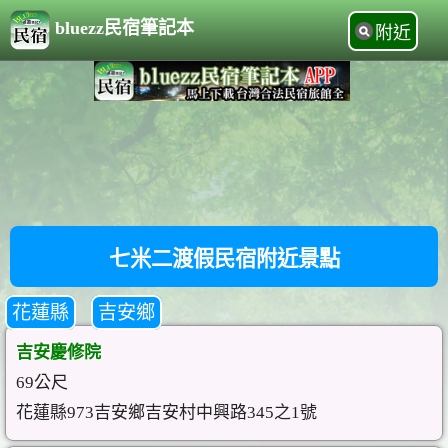
bluezz民宿筆記本
附近
七米二渡假民宿附近景點
花蓮縣
吉安鄉
吉安慶修院
69公尺
花蓮縣973吉安鄉吉安村中興路345之1號