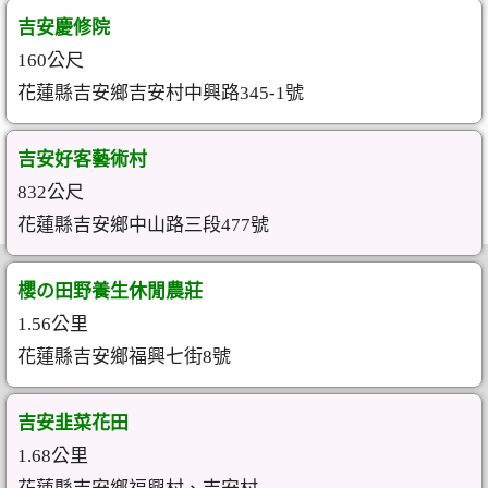
吉安慶修院
160公尺
花蓮縣吉安鄉吉安村中興路345-1號
吉安好客藝術村
832公尺
花蓮縣吉安鄉中山路三段477號
櫻の田野養生休閒農莊
1.56公里
花蓮縣吉安鄉福興七街8號
吉安韭菜花田
1.68公里