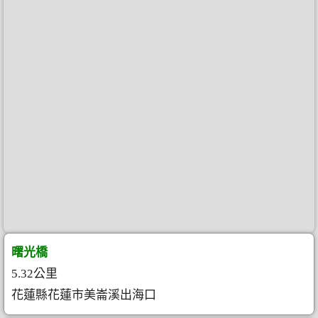
曙光橋
5.32公里
花蓮縣花蓮市美崙溪出海口