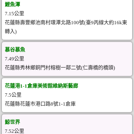
鯉魚潭
7.15公里
花蓮縣壽豐鄉池南村環潭北路100號(臺9丙線大約16k東
轉入)
慕谷慕魚
7.49公里
花蓮縣秀林鄉銅門村榕樹一鄰二號(仁壽橋的橋頭)
花蓮港1-1倉庫美術館維納斯藝廊
7.5公里
花蓮縣花蓮市港口路8號1-1倉庫
鯨世界
7.52公里