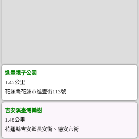
進豐親子公園
1.45公里
花蓮縣花蓮市進豐街113號
吉安溪臺灣欒樹
1.48公里
花蓮縣吉安鄉長安街、德安六街