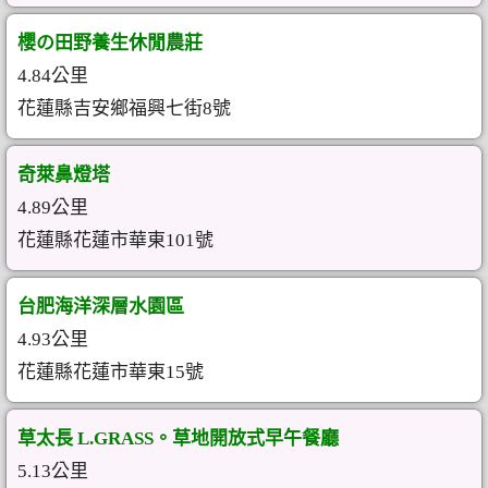
櫻の田野養生休閒農莊
4.84公里
花蓮縣吉安鄉福興七街8號
奇萊鼻燈塔
4.89公里
花蓮縣花蓮市華東101號
台肥海洋深層水園區
4.93公里
花蓮縣花蓮市華東15號
草太長 L.GRASS。草地開放式早午餐廳
5.13公里