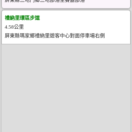
屏東縣三地門鄉三地部落至賽嘉部落
禮納里環區步道
4.58公里
屏東縣瑪家鄉禮納里遊客中心對面停車場右側