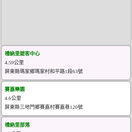
禮納里遊客中心
4.59公里
屏東縣瑪家鄉瑪家村和平路1段63號
賽嘉樂園
4.6公里
屏東縣三地門鄉賽嘉村賽嘉巷120號
禮納里部落