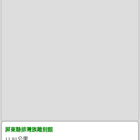
屏東縣排灣族雕刻館
11.91公里