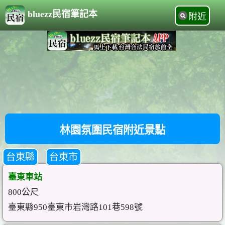
bluezz民宿筆記本
附近
林園氛圍民宿附近景點
台東縣
台東市
臺東車站
800公尺
臺東縣950臺東市岩灣路101巷598號