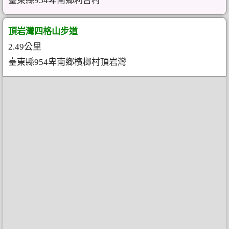
臺東縣954卑南鄉利吉村
頂岩灣四格山步道
2.49公里
臺東縣954卑南鄉檳榔村頂岩灣