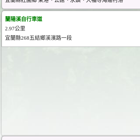
宜蘭縣壯圍鄉 東港、公館、永鎮、大福等海邊村落
蘭陽溪自行車道
2.97公里
宜蘭縣268五結鄉溪濱路一段