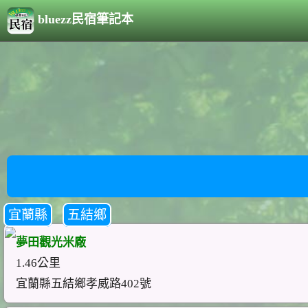
bluezz民宿筆記本
宜蘭縣
五結鄉
夢田觀光米廠
1.46公里
宜蘭縣五結鄉孝威路402號